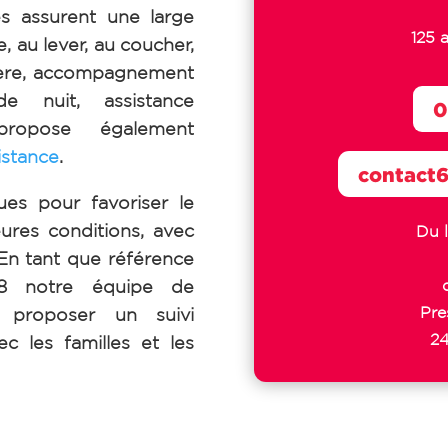
s assurent une large
125 
e, au lever, au coucher,
gère, accompagnement
e nuit, assistance
0
ropose également
istance
.
contact
ues pour favoriser le
eures conditions, avec
Du 
En tant que référence
8 notre équipe de
Pre
proposer un suivi
24
ec les familles et les