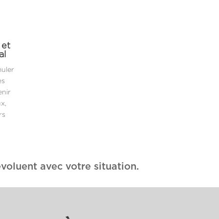
 et
al
muler
es
enir
x,
rs
voluent avec votre situation.