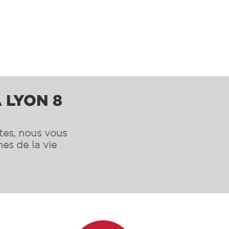
 LYON 8
ntes, nous vous
es de la vie