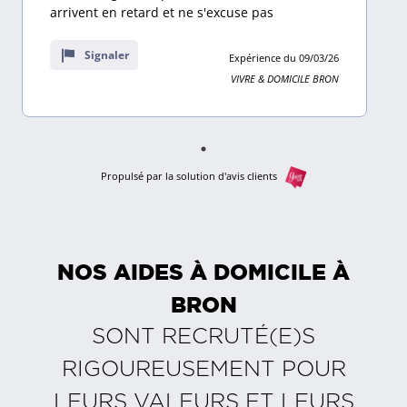
sur
arrivent en retard et ne s'excuse pas
2
avis
Signaler
Expérience du 09/03/26
VIVRE & DOMICILE BRON
Propulsé par la solution d'avis clients
NOS AIDES À DOMICILE À
BRON
SONT RECRUTÉ(E)S
RIGOUREUSEMENT POUR
LEURS VALEURS ET LEURS