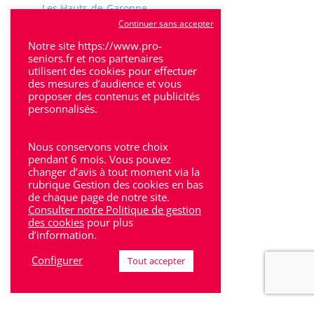
Les Hauts-de-Garonne
Continuer sans accepter
Marmande
Notre site https://www.pro-
seniors.fr et nos partenaires
Médoc
utilisent des cookies pour effectuer
des mesures d’audience et vous
Perigueux
proposer des contenus et publicités
personnalisés.
Saintes
Sarlat
Nous conservons votre choix
pendant 6 mois. Vous pouvez
Sud-Gironde
changer d’avis à tout moment via la
rubrique Gestion des cookies en bas
Toulouse
de chaque page de notre site.
Consulter notre Politique de gestion
Tulle
des cookies
pour plus
d’information.
Villeneuve-Sur-Lot
Configurer
Tout accepter