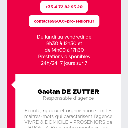
+33 4 72 82 95 20
contact69500@pro-seniors.fr
Du lundi au vendredi de
8h30 à 12h30 et
de 14h00 à 17h30
Prestations disponibles
24h/24, 7 jours sur 7
Gaetan DE ZUTTER
Responsable d'agence
Ecoute, rigueur et organisation sont les
maîtres-mots qui caractérisent l’agence
VIVRE & DOMICILE – PROSENIORS de