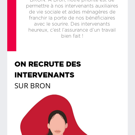
BRON. A Bron, notre priorité est de
permettre à nos intervenants auxiliaires
de vie sociale et aides ménagères de
franchir la porte de nos bénéficiaires
avec le sourire. Des intervenants
heureux, c’est l’assurance d’un travail
bien fait !
ON RECRUTE DES
INTERVENANTS
SUR
BRON