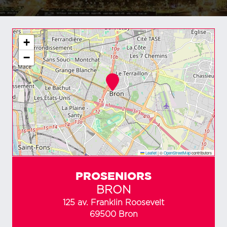
+
−
Leaflet
|
©
OpenStreetMap
contributors
PROSENIORS
BRON
125 av. Franklin Roosevelt
69500 Bron