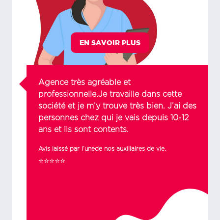
EN SAVOIR PLUS
Agence très agréable et
professionnelle.Je travaille dans cette
société et je m’y trouve très bien. J’ai des
personnes chez qui je vais depuis 10-12
ans et ils sont contents.
Avis laissé par l’unede nos auxiliaires de vie.
⭐⭐⭐⭐⭐