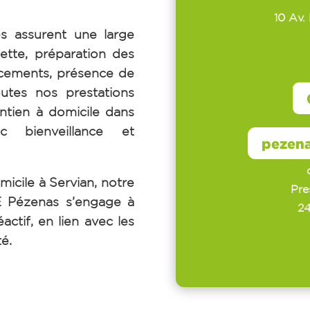
10 Av.
s assurent une large
ette, préparation des
cements, présence de
outes nos prestations
ntien à domicile dans
ec bienveillance et
Du 
pezen
micile à Servian, notre
Pre
Pézenas s’engage à
24
actif, en lien avec les
té.