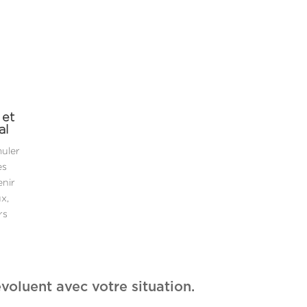
 et
al
muler
es
enir
x,
rs
voluent avec votre situation.