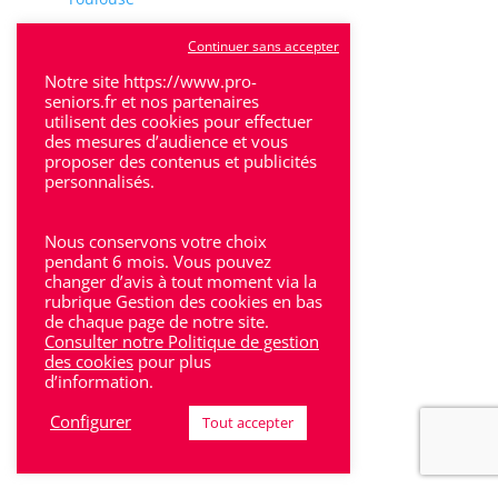
Tulle
Continuer sans accepter
Notre site https://www.pro-
Villeneuve-Sur-Lot
seniors.fr et nos partenaires
utilisent des cookies pour effectuer
des mesures d’audience et vous
proposer des contenus et publicités
personnalisés.
Rhône-Alpes
Nous conservons votre choix
pendant 6 mois. Vous pouvez
Bron
changer d’avis à tout moment via la
rubrique Gestion des cookies en bas
Lyon
de chaque page de notre site.
Consulter notre Politique de gestion
Lyon 6
des cookies
pour plus
d’information.
Villeurbanne
Configurer
Tout accepter
Calluire
Décines