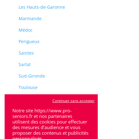
Les Hauts-de-Garonne
Marmande
Médoc
Perigueux
Saintes
Sarlat
Sud-Gironde
Toulouse
Tulle
Continuer sans accepter
Villeneuve-Sur-Lot
Notre site https://www.pro-
seniors.fr et nos partenaires
utilisent des cookies pour effectuer
des mesures d’audience et vous
proposer des contenus et publicités
personnalisés.