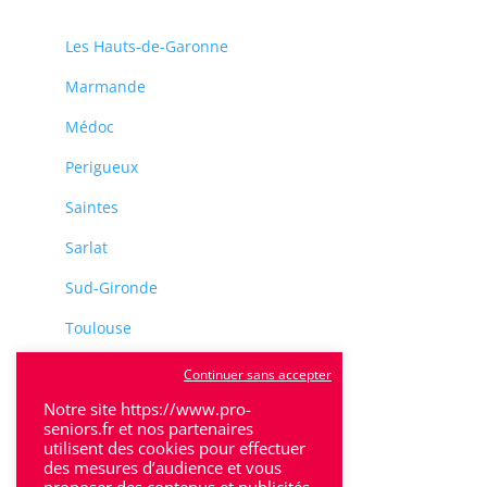
Les Hauts-de-Garonne
Marmande
Médoc
Perigueux
Saintes
Sarlat
Sud-Gironde
Toulouse
Tulle
Continuer sans accepter
Villeneuve-Sur-Lot
Notre site https://www.pro-
seniors.fr et nos partenaires
utilisent des cookies pour effectuer
des mesures d’audience et vous