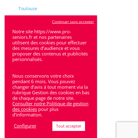
Toulouse
Tulle
Continuer sans accepter
Villeneuve-Sur-Lot
Notre site https://www.pro-
seniors.fr et nos partenaires
utilisent des cookies pour effectuer
des mesures d’audience et vous
proposer des contenus et publicités
personnalisés.
Rhône-Alpes
Nous conservons votre choix
Bron
pendant 6 mois. Vous pouvez
changer d’avis à tout moment via la
rubrique Gestion des cookies en bas
Lyon
de chaque page de notre site.
Consulter notre Politique de gestion
Lyon 6
des cookies
pour plus
d’information.
Villeurbanne
Configurer
Tout accepter
Calluire