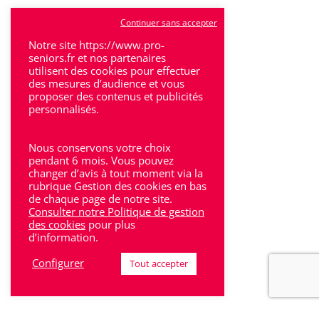
Tulle
Continuer sans accepter
Villeneuve-Sur-Lot
Notre site https://www.pro-
seniors.fr et nos partenaires
utilisent des cookies pour effectuer
des mesures d’audience et vous
proposer des contenus et publicités
personnalisés.
Rhône-Alpes
Nous conservons votre choix
Bron
pendant 6 mois. Vous pouvez
changer d’avis à tout moment via la
rubrique Gestion des cookies en bas
Lyon
de chaque page de notre site.
Consulter notre Politique de gestion
Lyon 6
des cookies
pour plus
d’information.
Villeurbanne
Configurer
Tout accepter
Calluire
Décines
Saint-Etienne