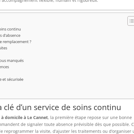
’un accompagnement flexible, humain et rigoureux.
soins continu
s d’absence
le remplacement ?
sites
-vous manqués
sences
 et sécurisée
a clé d’un service de soins continu
s à domicile à Le Cannet
, la première étape repose sur une bonne
commandent de signaler toute absence prévisible dès que possible. 
de reprogrammer la visite, d’ajuster les traitements ou d’organiser