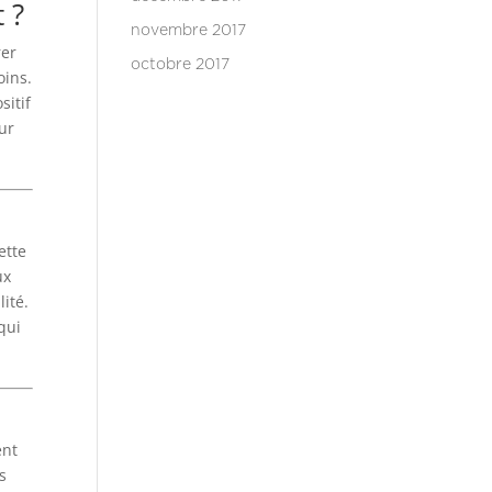
 ?
novembre 2017
rer
octobre 2017
oins.
sitif
our
ette
ux
lité.
qui
ent
es