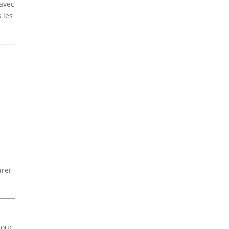
avec
 les
urer
pour