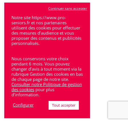
Tulle
Continuer sans accepter
Villeneuve-Sur-Lot
Notre site https://www.pro-
seniors.fr et nos partenaires
utilisent des cookies pour effectuer
des mesures d’audience et vous
proposer des contenus et publicités
personnalisés.
Rhône-Alpes
Nous conservons votre choix
Bron
pendant 6 mois. Vous pouvez
changer d’avis à tout moment via la
rubrique Gestion des cookies en bas
Lyon
de chaque page de notre site.
Consulter notre Politique de gestion
Lyon 6
des cookies
pour plus
d’information.
Villeurbanne
Configurer
Tout accepter
Calluire
Décines
Saint-Etienne