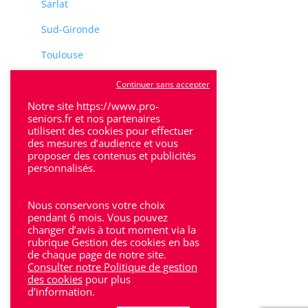
Sarlat
Sud-Gironde
Toulouse
Tulle
Continuer sans accepter
Villeneuve-Sur-Lot
Notre site https://www.pro-
seniors.fr et nos partenaires
utilisent des cookies pour effectuer
des mesures d’audience et vous
proposer des contenus et publicités
personnalisés.
Rhône-Alpes
Nous conservons votre choix
Bron
pendant 6 mois. Vous pouvez
changer d’avis à tout moment via la
rubrique Gestion des cookies en bas
Lyon
de chaque page de notre site.
Consulter notre Politique de gestion
Lyon 6
des cookies
pour plus
d’information.
Villeurbanne