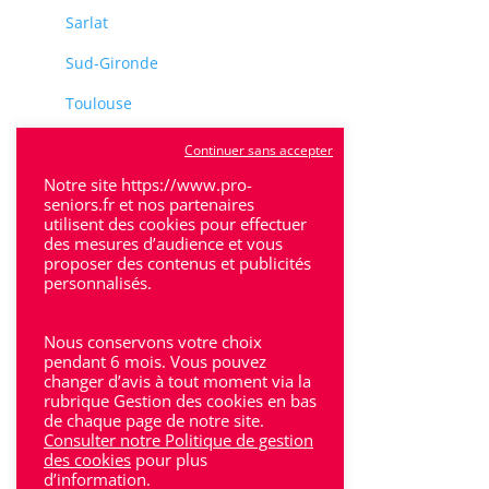
Sarlat
Sud-Gironde
Toulouse
Tulle
Continuer sans accepter
Villeneuve-Sur-Lot
Notre site https://www.pro-
seniors.fr et nos partenaires
utilisent des cookies pour effectuer
des mesures d’audience et vous
proposer des contenus et publicités
personnalisés.
Rhône-Alpes
Nous conservons votre choix
Bron
pendant 6 mois. Vous pouvez
changer d’avis à tout moment via la
rubrique Gestion des cookies en bas
Lyon
de chaque page de notre site.
Consulter notre Politique de gestion
Lyon 6
des cookies
pour plus
d’information.
Villeurbanne