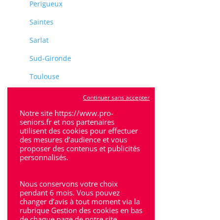
Perigueux
Saintes
Sarlat
Sud-Gironde
Toulouse
Tulle
Continuer sans accepter
Villeneuve-Sur-Lot
Notre site https://www.pro-
seniors.fr et nos partenaires
utilisent des cookies pour effectuer
des mesures d’audience et vous
proposer des contenus et publicités
personnalisés.
Rhône-Alpes
Nous conservons votre choix
Bron
pendant 6 mois. Vous pouvez
changer d’avis à tout moment via la
rubrique Gestion des cookies en bas
Lyon
de chaque page de notre site.