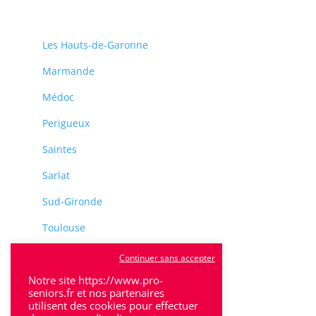
Les Hauts-de-Garonne
Marmande
Médoc
Perigueux
Saintes
Sarlat
Sud-Gironde
Toulouse
Tulle
Continuer sans accepter
Villeneuve-Sur-Lot
Notre site https://www.pro-
seniors.fr et nos partenaires
utilisent des cookies pour effectuer