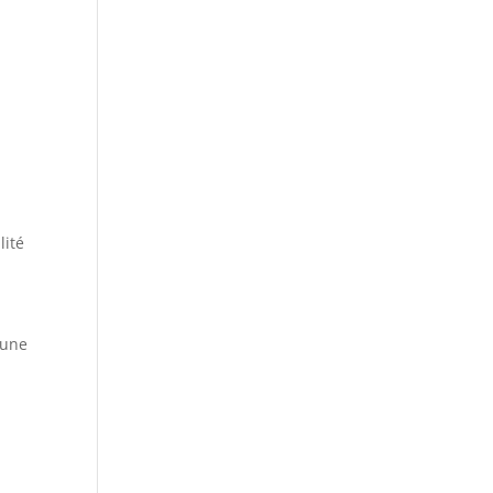
lité
 une