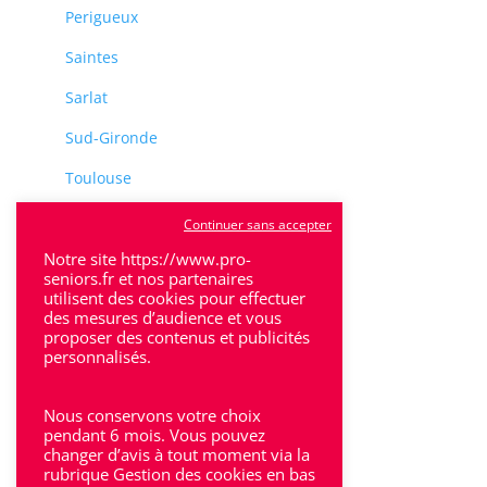
Perigueux
Saintes
Sarlat
Sud-Gironde
Toulouse
Tulle
Continuer sans accepter
Villeneuve-Sur-Lot
Notre site https://www.pro-
seniors.fr et nos partenaires
utilisent des cookies pour effectuer
des mesures d’audience et vous
proposer des contenus et publicités
personnalisés.
Rhône-Alpes
Nous conservons votre choix
Bron
pendant 6 mois. Vous pouvez
changer d’avis à tout moment via la
rubrique Gestion des cookies en bas
Lyon