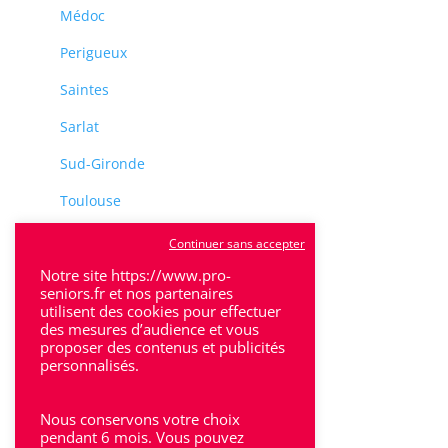
Médoc
Perigueux
Saintes
Sarlat
Sud-Gironde
Toulouse
Tulle
Continuer sans accepter
Notre site https://www.pro-
Villeneuve-Sur-Lot
seniors.fr et nos partenaires
utilisent des cookies pour effectuer
des mesures d’audience et vous
proposer des contenus et publicités
personnalisés.
Rhône-Alpes
Nous conservons votre choix
pendant 6 mois. Vous pouvez
Bron