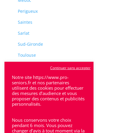
Médoc
Perigueux
Saintes
Sarlat
Sud-Gironde
Toulouse
Tulle
Continuer sans accepter
Villeneuve-Sur-Lot
Notre site https://www.pro-
seniors.fr et nos partenaires
utilisent des cookies pour effectuer
des mesures d’audience et vous
proposer des contenus et publicités
personnalisés.
Rhône-Alpes
Nous conservons votre choix
Bron
pendant 6 mois. Vous pouvez
changer d’avis à tout moment via la