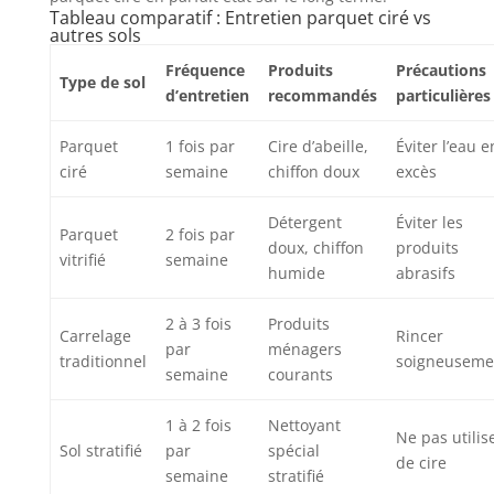
Tableau comparatif : Entretien parquet ciré vs
autres sols
Fréquence
Produits
Précautions
Type de sol
d’entretien
recommandés
particulières
Parquet
1 fois par
Cire d’abeille,
Éviter l’eau e
ciré
semaine
chiffon doux
excès
Détergent
Éviter les
Parquet
2 fois par
doux, chiffon
produits
vitrifié
semaine
humide
abrasifs
2 à 3 fois
Produits
Carrelage
Rincer
par
ménagers
traditionnel
soigneuseme
semaine
courants
1 à 2 fois
Nettoyant
Ne pas utilis
Sol stratifié
par
spécial
de cire
semaine
stratifié