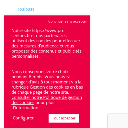
Toulouse
Tulle
Continuer sans accepter
Villeneuve-Sur-Lot
Notre site https://www.pro-
seniors.fr et nos partenaires
utilisent des cookies pour effectuer
des mesures d’audience et vous
proposer des contenus et publicités
personnalisés.
Rhône-Alpes
Nous conservons votre choix
Bron
pendant 6 mois. Vous pouvez
changer d’avis à tout moment via la
rubrique Gestion des cookies en bas
Lyon
de chaque page de notre site.
Consulter notre Politique de gestion
Lyon 6
des cookies
pour plus
d’information.
Villeurbanne
Configurer
Tout accepter
Calluire