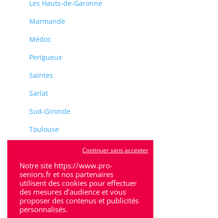
Les Hauts-de-Garonne
Marmande
Médoc
Perigueux
Saintes
Sarlat
Sud-Gironde
Toulouse
Tulle
Continuer sans accepter
Villeneuve-Sur-Lot
Notre site https://www.pro-
seniors.fr et nos partenaires
utilisent des cookies pour effectuer
des mesures d’audience et vous
proposer des contenus et publicités
personnalisés.