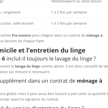
age
Hebdomadaire ou selon besoin
e, rangement
1 à 2 fois par semaine
cuisine, salle de bain
1 à 3 fois par semaine
ce comme
Pro-Seniors
peut intégrer dans un contrat de
ménage à
aux besoins de chaque foyer.
cile et l’entretien du linge
 6
inclut-il toujours le lavage du linge ?
posent le
lavage du linge
comme option. Il est donc conseillé de vér
ation sur mesure si nécessaire.
n supplément dans un contrat de
ménage à
ice global, mais il peut aussi être facturé à part selon la quantité e
scuter avant la signature du contrat.
é du service d’entretien du linge ?