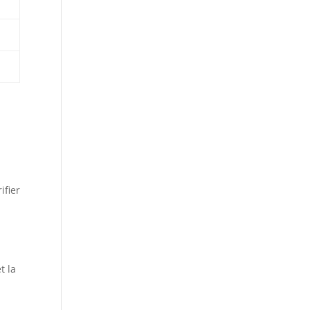
ifier
t la