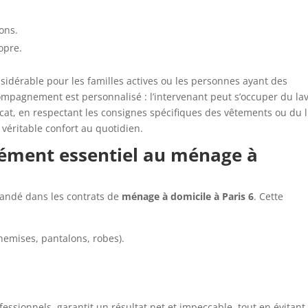
ions.
opre.
sidérable pour les familles actives ou les personnes ayant des
compagnement est personnalisé : l’intervenant peut s’occuper du la
licat, en respectant les consignes spécifiques des vêtements ou du 
 véritable confort au quotidien.
lément essentiel au ménage à
andé dans les contrats de
ménage à domicile à Paris 6
. Cette
hemises, pantalons, robes).
fessionnels, garantit un résultat net et impeccable, tout en évitant 