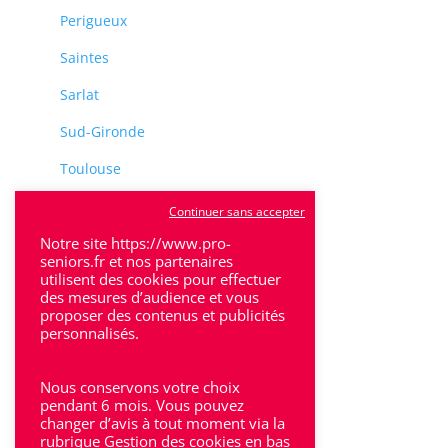
Perigueux
Saintes
Sarlat
Sud-Gironde
Toulouse
Tulle
Continuer sans accepter
Villeneuve-Sur-Lot
Notre site https://www.pro-
seniors.fr et nos partenaires
utilisent des cookies pour effectuer
des mesures d’audience et vous
proposer des contenus et publicités
personnalisés.
Rhône-Alpes
Nous conservons votre choix
Bron
pendant 6 mois. Vous pouvez
changer d’avis à tout moment via la
rubrique Gestion des cookies en bas
Lyon