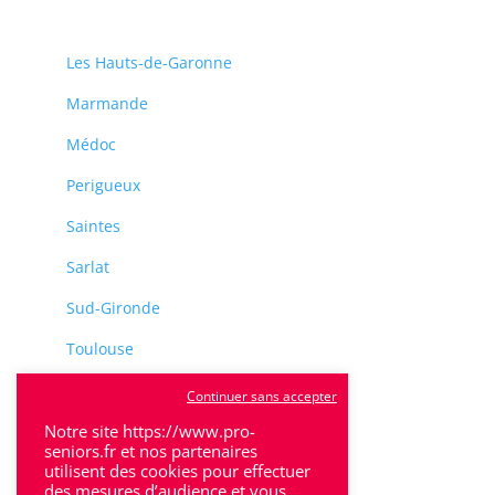
Les Hauts-de-Garonne
Marmande
Médoc
Perigueux
Saintes
Sarlat
Sud-Gironde
Toulouse
Tulle
Continuer sans accepter
Villeneuve-Sur-Lot
Notre site https://www.pro-
seniors.fr et nos partenaires
utilisent des cookies pour effectuer
des mesures d’audience et vous