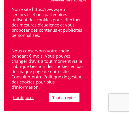
Continuer sans accepter
Villeneuve-Sur-Lot
Notre site https://www.pro-
seniors.fr et nos partenaires
utilisent des cookies pour effectuer
des mesures d’audience et vous
proposer des contenus et publicités
personnalisés.
Rhône-Alpes
Nous conservons votre choix
Bron
pendant 6 mois. Vous pouvez
changer d’avis à tout moment via la
rubrique Gestion des cookies en bas
Lyon
de chaque page de notre site.
Consulter notre Politique de gestion
Lyon 6
des cookies
pour plus
d’information.
Villeurbanne
Configurer
Tout accepter
Calluire
Décines
Saint-Etienne