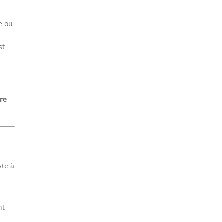
ie ou
st
ire
ste à
nt