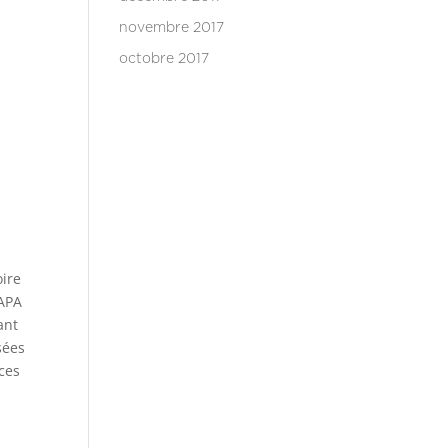
novembre 2017
octobre 2017
oire
’APA
ant
sées
ices
u