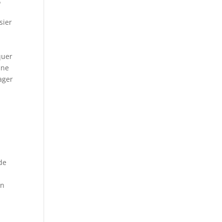
?
sier
quer
une
lager
 de
un