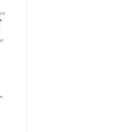
est
e
s
at
e,
e