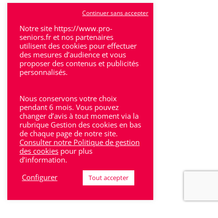
Tulle
Continuer sans accepter
Notre site https://www.pro-
Villeneuve-Sur-Lot
seniors.fr et nos partenaires
utilisent des cookies pour effectuer
des mesures d’audience et vous
proposer des contenus et publicités
personnalisés.
Rhône-Alpes
Nous conservons votre choix
pendant 6 mois. Vous pouvez
Bron
changer d’avis à tout moment via la
rubrique Gestion des cookies en bas
Lyon
de chaque page de notre site.
Consulter notre Politique de gestion
Lyon 6
des cookies
pour plus
d’information.
Villeurbanne
Configurer
Tout accepter
Calluire
Décines
Saint-Etienne