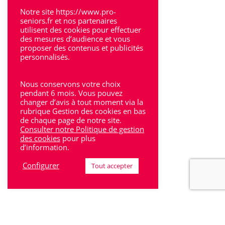
Villeneuve-Sur-Lot
Notre site https://www.pro-
seniors.fr et nos partenaires
utilisent des cookies pour effectuer
des mesures d’audience et vous
proposer des contenus et publicités
personnalisés.
Rhône-Alpes
Nous conservons votre choix
Bron
pendant 6 mois. Vous pouvez
changer d’avis à tout moment via la
rubrique Gestion des cookies en bas
Lyon
de chaque page de notre site.
Consulter notre Politique de gestion
Lyon 6
des cookies
pour plus
d’information.
Villeurbanne
Configurer
Tout accepter
Calluire
Décines
Saint-Etienne
Villefranche-sur-Saône