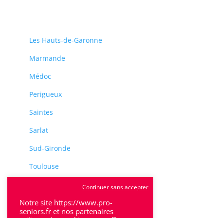
Les Hauts-de-Garonne
Marmande
Médoc
Perigueux
Saintes
Sarlat
Sud-Gironde
Toulouse
Tulle
Continuer sans accepter
Villeneuve-Sur-Lot
Notre site https://www.pro-
seniors.fr et nos partenaires