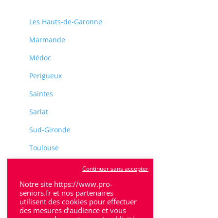
Les Hauts-de-Garonne
Marmande
Médoc
Perigueux
Saintes
Sarlat
Sud-Gironde
Toulouse
Tulle
Continuer sans accepter
Villeneuve-Sur-Lot
Notre site https://www.pro-
seniors.fr et nos partenaires
utilisent des cookies pour effectuer
des mesures d’audience et vous