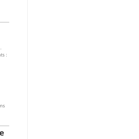
.
ts :
ans
le