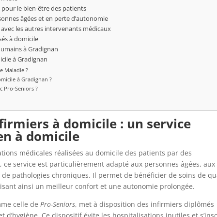
 pour le bien-être des patients
onnes âgées et en perte d’autonomie
e avec les autres intervenants médicaux
sés à domicile
 humains à Gradignan
micile à Gradignan
e Maladie ?
omicile à Gradignan ?
c Pro-Seniors ?
irmiers à domicile : un service
en à domicile
tions médicales réalisées au domicile des patients par des
n, ce service est particulièrement adapté aux personnes âgées, aux
 de pathologies chroniques. Il permet de bénéficier de soins de qu
risant ainsi un meilleur confort et une autonomie prolongée.
mme celle de
Pro-Seniors
, met à disposition des infirmiers diplômés
 d’hygiène. Ce dispositif évite les hospitalisations inutiles et s’insc