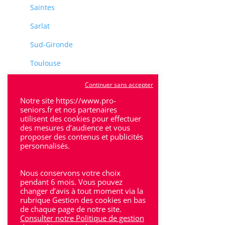
Saintes
Sarlat
Sud-Gironde
Toulouse
Tulle
Continuer sans accepter
Villeneuve-Sur-Lot
Notre site https://www.pro-
seniors.fr et nos partenaires
utilisent des cookies pour effectuer
des mesures d’audience et vous
proposer des contenus et publicités
personnalisés.
Rhône-Alpes
Nous conservons votre choix
Bron
pendant 6 mois. Vous pouvez
changer d’avis à tout moment via la
rubrique Gestion des cookies en bas
Lyon
de chaque page de notre site.
Consulter notre Politique de gestion
Lyon 6