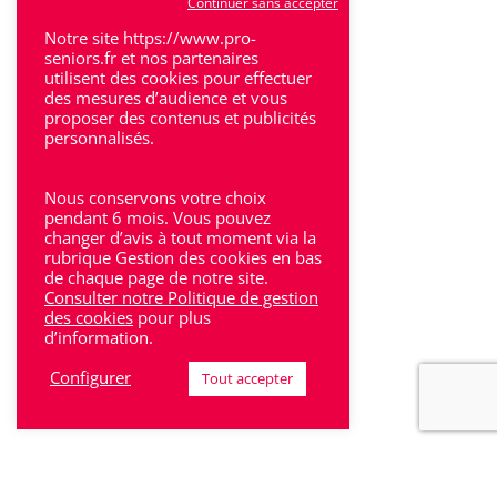
Continuer sans accepter
Les Hauts-de-Garonne
Notre site https://www.pro-
Marmande
seniors.fr et nos partenaires
utilisent des cookies pour effectuer
Médoc
des mesures d’audience et vous
proposer des contenus et publicités
Perigueux
personnalisés.
Saintes
Nous conservons votre choix
pendant 6 mois. Vous pouvez
Sarlat
changer d’avis à tout moment via la
rubrique Gestion des cookies en bas
Sud-Gironde
de chaque page de notre site.
Consulter notre Politique de gestion
Toulouse
des cookies
pour plus
d’information.
Tulle
Configurer
Tout accepter
Villeneuve-Sur-Lot