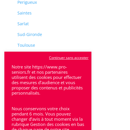
Perigueux
Saintes
Sarlat
Sud-Gironde
Toulouse
Tulle
Continuer sans accepter
Notre site https://www.pro-
Villeneuve-Sur-Lot
seniors.fr et nos partenaires
utilisent des cookies pour effectuer
des mesures d’audience et vous
proposer des contenus et publicités
personnalisés.
Rhône-Alpes
Nous conservons votre choix
pendant 6 mois. Vous pouvez
Bron
changer d’avis à tout moment via la
rubrique Gestion des cookies en bas
Lyon
de chaque page de notre site.