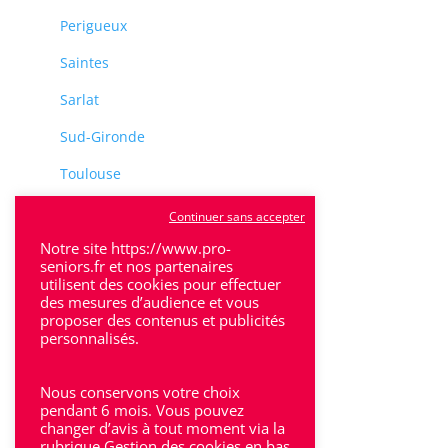
Perigueux
Saintes
Sarlat
Sud-Gironde
Toulouse
Tulle
Continuer sans accepter
Villeneuve-Sur-Lot
Notre site https://www.pro-
seniors.fr et nos partenaires
utilisent des cookies pour effectuer
des mesures d’audience et vous
proposer des contenus et publicités
personnalisés.
Rhône-Alpes
Nous conservons votre choix
Bron
pendant 6 mois. Vous pouvez
changer d’avis à tout moment via la
rubrique Gestion des cookies en bas
Lyon