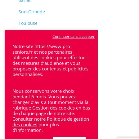
Sarlat
Sud-Gironde
Toulouse
Tulle
Continuer sans accepter
Villeneuve-Sur-Lot
Notre site https://www.pro-
seniors.fr et nos partenaires
utilisent des cookies pour effectuer
des mesures d’audience et vous
proposer des contenus et publicités
personnalisés.
Rhône-Alpes
Nous conservons votre choix
Bron
pendant 6 mois. Vous pouvez
changer d’avis à tout moment via la
rubrique Gestion des cookies en bas
Lyon
de chaque page de notre site.
Consulter notre Politique de gestion
Lyon 6
des cookies
pour plus
d’information.
Villeurbanne