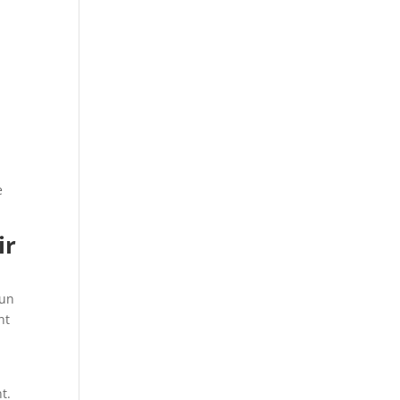
e
ir
 un
nt
t.