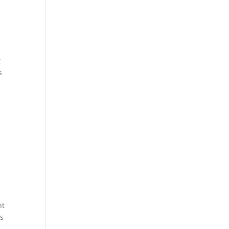
t
s
nt
ls