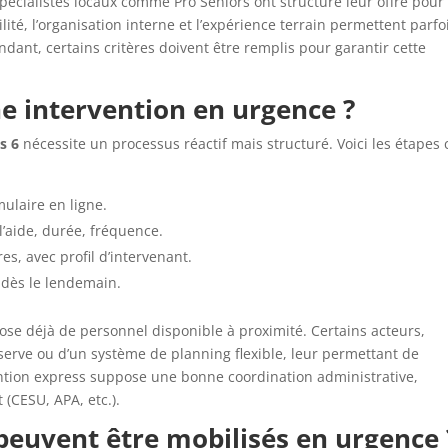
spécialistes locaux comme Pro Seniors ont structuré leur offre pour
ité, l’organisation interne et l’expérience terrain permettent parfo
dant, certains critères doivent être remplis pour garantir cette
 intervention en urgence ?
s 6
nécessite un processus réactif mais structuré. Voici les étapes 
ulaire en ligne.
l’aide, durée, fréquence.
s, avec profil d’intervenant.
 dès le lendemain.
ispose déjà de personnel disponible à proximité. Certains acteurs,
erve ou d’un système de planning flexible, leur permettant de
ention express suppose une bonne coordination administrative,
(CESU, APA, etc.).
 peuvent être mobilisés en urgence 