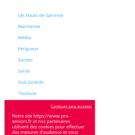
Les Hauts-de-Garonne
Marmande
Médoc
Perigueux
Saintes
Sarlat
Sud-Gironde
Toulouse
Tulle
Continuer sans accepter
Notre site https://www.pro-
Villeneuve-Sur-Lot
seniors.fr et nos partenaires
utilisent des cookies pour effectuer
des mesures d’audience et vous