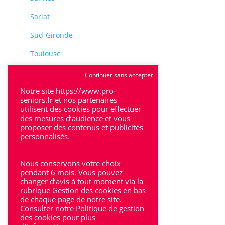
Sarlat
Sud-Gironde
Toulouse
Tulle
Continuer sans accepter
Notre site https://www.pro-
Villeneuve-Sur-Lot
seniors.fr et nos partenaires
utilisent des cookies pour effectuer
des mesures d’audience et vous
proposer des contenus et publicités
personnalisés.
Rhône-Alpes
Nous conservons votre choix
pendant 6 mois. Vous pouvez
Bron
changer d’avis à tout moment via la
rubrique Gestion des cookies en bas
Lyon
de chaque page de notre site.
Consulter notre Politique de gestion
Lyon 6
des cookies
pour plus