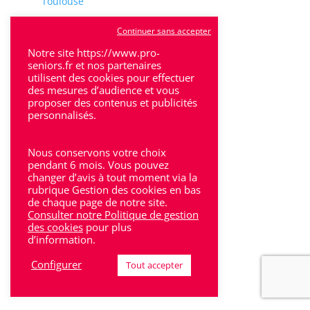
Toulouse
Tulle
Continuer sans accepter
Villeneuve-Sur-Lot
Notre site https://www.pro-
seniors.fr et nos partenaires
utilisent des cookies pour effectuer
des mesures d’audience et vous
proposer des contenus et publicités
personnalisés.
Rhône-Alpes
Nous conservons votre choix
Bron
pendant 6 mois. Vous pouvez
changer d’avis à tout moment via la
rubrique Gestion des cookies en bas
Lyon
de chaque page de notre site.
Consulter notre Politique de gestion
Lyon 6
des cookies
pour plus
d’information.
Villeurbanne
Configurer
Tout accepter
Calluire
Décines