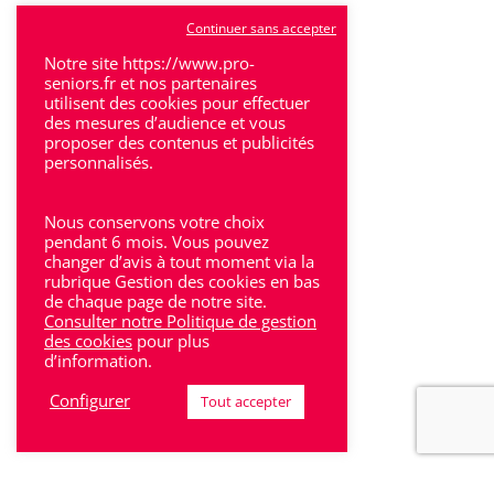
Tulle
Continuer sans accepter
Villeneuve-Sur-Lot
Notre site https://www.pro-
seniors.fr et nos partenaires
utilisent des cookies pour effectuer
des mesures d’audience et vous
proposer des contenus et publicités
personnalisés.
Rhône-Alpes
Nous conservons votre choix
Bron
pendant 6 mois. Vous pouvez
changer d’avis à tout moment via la
rubrique Gestion des cookies en bas
Lyon
de chaque page de notre site.
Consulter notre Politique de gestion
Lyon 6
des cookies
pour plus
d’information.
Villeurbanne
Configurer
Tout accepter
Calluire
Décines
Saint-Etienne