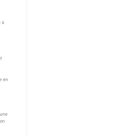
e à
if
re en
’une
ion