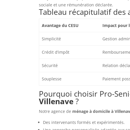
sociale et une rémunération déclarée.
Tableau récapitulatif des
Avantage du CESU
Impact pour l
Simplicité
Gestion admin
Crédit d’impôt
Remboursemen
Sécurité
Relation décla
Souplesse
Paiement poss
Pourquoi choisir Pro-Sen
Villenave
?
Notre agence de
ménage à domicile à Villena
Des intervenants formés et expérimentés.
Une approche personnalisée adaptée aux sen