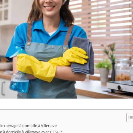
e ménage à domicile à Villenave
e à domicile à Villenave avec CESU ?