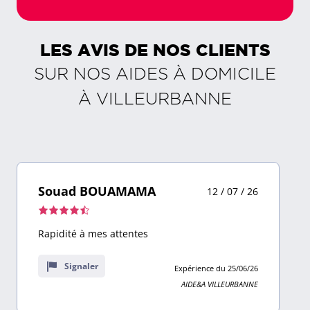
LES AVIS DE NOS CLIENTS
SUR NOS AIDES À DOMICILE
À
VILLEURBANNE
Souad BOUAMAMA
12 / 07 / 26
Note
de
Rapidité à mes attentes
4,5
sur
Signaler
Expérience du 25/06/26
9
AIDE&A VILLEURBANNE
avis