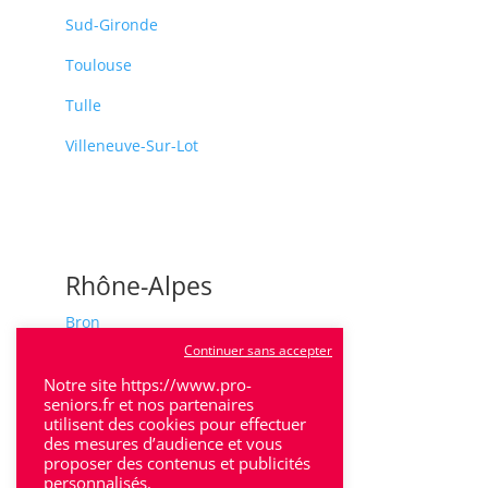
Sud-Gironde
Toulouse
Tulle
Villeneuve-Sur-Lot
Rhône-Alpes
Bron
Continuer sans accepter
Lyon
Notre site https://www.pro-
Lyon 6
seniors.fr et nos partenaires
utilisent des cookies pour effectuer
Villeurbanne
des mesures d’audience et vous
proposer des contenus et publicités
personnalisés.
Calluire