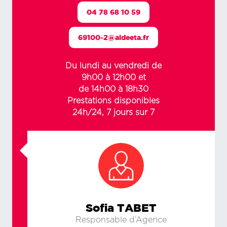
04 78 68 10 59
69100-2@aideeta.fr
Du lundi au vendredi de
9h00 à 12h00 et
de 14h00 à 18h30
Prestations disponibles
24h/24, 7 jours sur 7
Sofia TABET
Responsable d’Agence