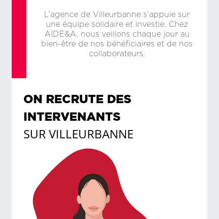
L’agence de Villeurbanne s’appuie sur
une équipe solidaire et investie. Chez
AIDE&A, nous veillons chaque jour au
bien-être de nos bénéficiaires et de nos
collaborateurs.
ON RECRUTE DES
INTERVENANTS
SUR
VILLEURBANNE