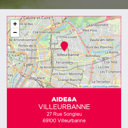
+
−
Leaflet
|
©
OpenStreetMap
contributors
AIDE&A
VILLEURBANNE
27 Rue Songieu
69100 Villeurbanne