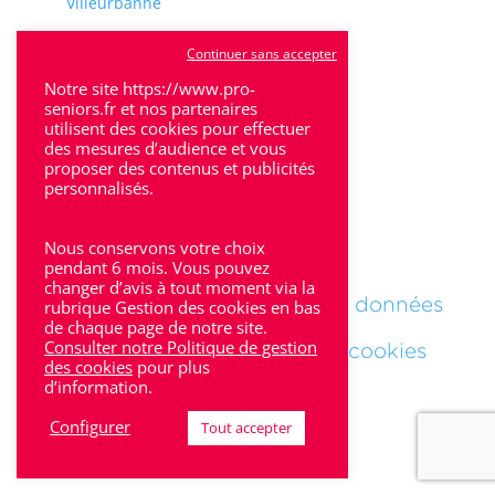
Villeurbanne
Calluire
Continuer sans accepter
Décines
Notre site https://www.pro-
seniors.fr et nos partenaires
Saint-Etienne
utilisent des cookies pour effectuer
des mesures d’audience et vous
Villefranche-sur-Saône
proposer des contenus et publicités
personnalisés.
Nous conservons votre choix
Mentions Légales
pendant 6 mois. Vous pouvez
changer d’avis à tout moment via la
Politique de protections des données
rubrique Gestion des cookies en bas
de chaque page de notre site.
Consulter notre Politique de gestion
Politique des gestions des cookies
des cookies
pour plus
d’information.
Configurer
Tout accepter