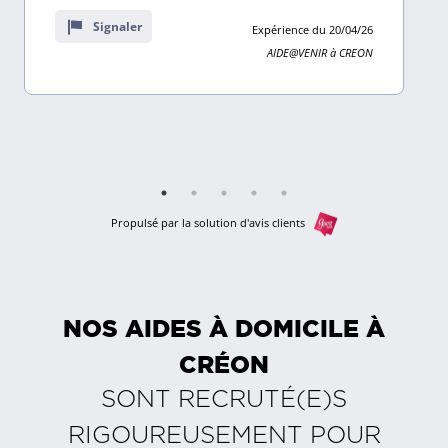
sur
Signaler
Expérience du 20/04/26
9
AIDE@VENIR à CREON
avis
Propulsé par la solution d'avis clients
NOS AIDES À DOMICILE À
CRÉON
SONT RECRUTÉ(E)S
RIGOUREUSEMENT POUR