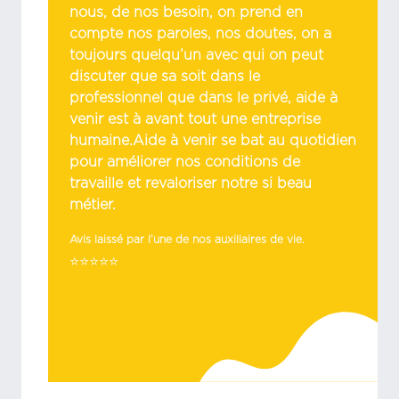
nous, de nos besoin, on prend en
compte nos paroles, nos doutes, on a
toujours quelqu’un avec qui on peut
discuter que sa soit dans le
professionnel que dans le privé, aide à
venir est à avant tout une entreprise
humaine.Aide à venir se bat au quotidien
pour améliorer nos conditions de
travaille et revaloriser notre si beau
métier.
Avis laissé par l’une de nos auxiliaires de vie.
⭐⭐⭐⭐⭐