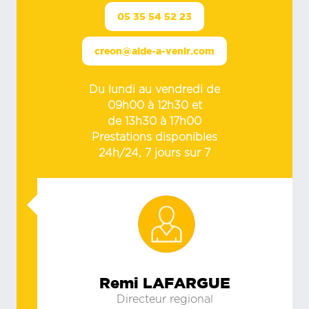
05 35 54 52 23
creon@aide-a-venir.com
Du lundi au vendredi de
09h00 à 12h30 et
de 13h30 à 17h00
Prestations disponibles
24h/24, 7 jours sur 7
Remi LAFARGUE
Directeur regional