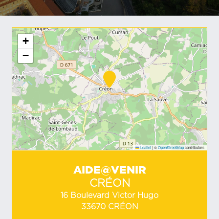
+
−
Leaflet
|
©
OpenStreetMap
contributors
AIDE@VENIR
CRÉON
16 Boulevard Victor Hugo
33670 CRÉON