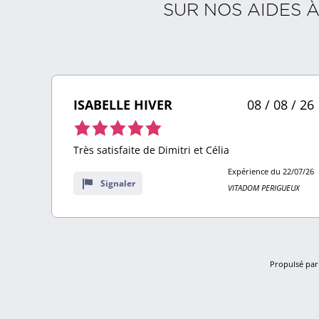
SUR NOS AIDES 
 26
ISABELLE HIVER
08 / 08 / 26
Note
de
Très satisfaite de Dimitri et Célia
5,0
4/26
Expérience du 22/07/26
sur
Signaler
X
VITADOM PERIGUEUX
10
avis
Propulsé par 