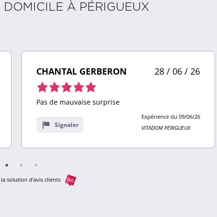
À DOMICILE À
PÉRIGUEUX
CHANTAL GERBERON
28 / 06 / 26
Note
de
Pas de mauvaise surprise
5,0
Expérience du 09/06/26
sur
Signaler
VITADOM PERIGUEUX
10
avis
la solution d'avis clients