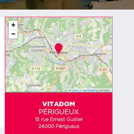
+
−
Leaflet
|
©
OpenStreetMap
contributors
VITADOM
PÉRIGUEUX
15 rue Ernest Guillier
24000 Périgueux