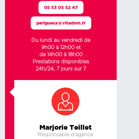
05 53 05 52 47
perigueux@vitadom.fr
Du lundi au vendredi de
9h00 à 12h00 et
de 14h00 à 18h00
Prestations disponibles
24h/24, 7 jours sur 7
Marjorie Teillet
Responsable d'agence