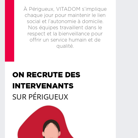
À Périgueux, VITADOM s’implique
chaque jour pour maintenir le lien
social et l’autonomie à domicile.
Nos équipes travaillent dans le
respect et la bienveillance pour
offrir un service humain et de
qualité.
ON RECRUTE DES
INTERVENANTS
SUR
PÉRIGUEUX