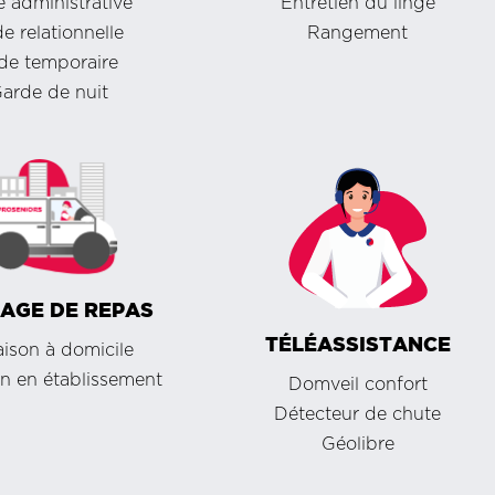
 administrative
Entretien du linge
e relationnelle
Rangement
de temporaire
arde de nuit
AGE DE REPAS
TÉLÉASSISTANCE
aison à domicile
on en établissement
Domveil confort
Détecteur de chute
Géolibre