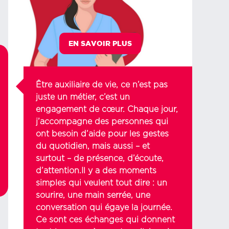
EN SAVOIR PLUS
Être auxiliaire de vie, ce n’est pas
juste un métier, c’est un
engagement de cœur. Chaque jour,
j’accompagne des personnes qui
ont besoin d’aide pour les gestes
du quotidien, mais aussi – et
surtout – de présence, d’écoute,
d’attention.Il y a des moments
simples qui veulent tout dire : un
sourire, une main serrée, une
conversation qui égaye la journée.
Ce sont ces échanges qui donnent