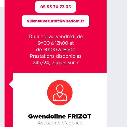
05 53 70 73 35
villeneuvesurlot@vitadom.fr
Du lundi au vendredi de
9h00 à 12h00 et
de 14h00 à 18h00
Prestations disponibles
24h/24, 7 jours sur 7
Gwendoline FRIZOT
Assistante d'agence