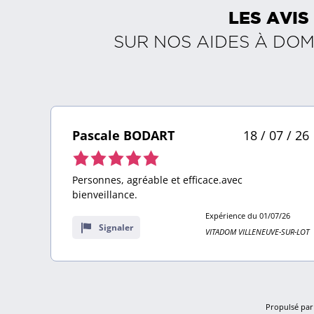
LES AVIS
SUR NOS AIDES À DOM
Pascale BODART
18 / 07 / 26
Note
de
Personnes, agréable et efficace.avec
5,0
bienveillance.
sur
Expérience du 01/07/26
10
Signaler
VITADOM VILLENEUVE-SUR-LOT
avis
Propulsé par 