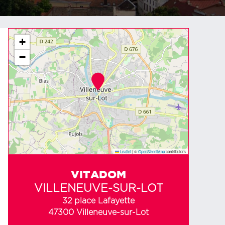
+
−
Leaflet
|
©
OpenStreetMap
contributors
VITADOM
VILLENEUVE-SUR-LOT
32 place Lafayette
47300 Villeneuve-sur-Lot