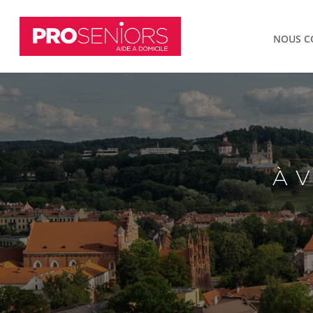
NOUS C
À
V