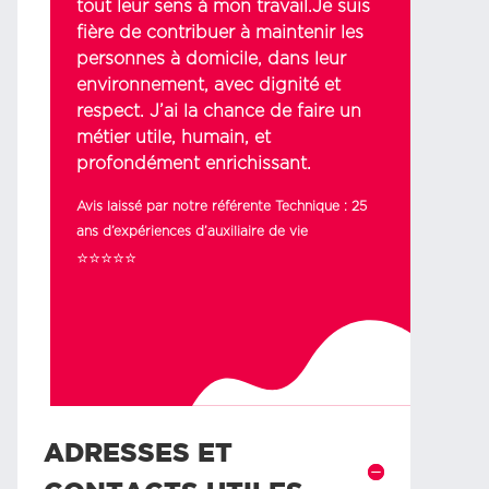
tout leur sens à mon travail.Je suis
fière de contribuer à maintenir les
personnes à domicile, dans leur
environnement, avec dignité et
respect. J’ai la chance de faire un
métier utile, humain, et
profondément enrichissant.
Avis laissé par notre référente Technique : 25
ans d’expériences d’auxiliaire de vie
⭐⭐⭐⭐⭐
ADRESSES ET