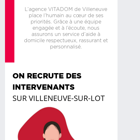
L’agence VITADOM de Villeneuve
place l’humain au cœur de ses
priorités. Grâce à une équipe
engagée et à l’écoute, nous
assurons un service d’aide à
domicile respectueux, rassurant et
personnalisé.
ON RECRUTE DES
INTERVENANTS
SUR
VILLENEUVE-SUR-LOT