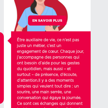
EN SAVOIR PLUS
Être auxiliaire de vie, ce n’est pas
juste un métier, c’est un
engagement de cœur. Chaque jour,
j’accompagne des personnes qui
ont besoin d’aide pour les gestes
du quotidien, mais aussi – et
surtout – de présence, d’écoute,
d’attention.Il y a des moments
simples qui veulent tout dire : un
sourire, une main serrée, une
conversation qui égaye la journée.
Ce sont ces échanges qui donnent