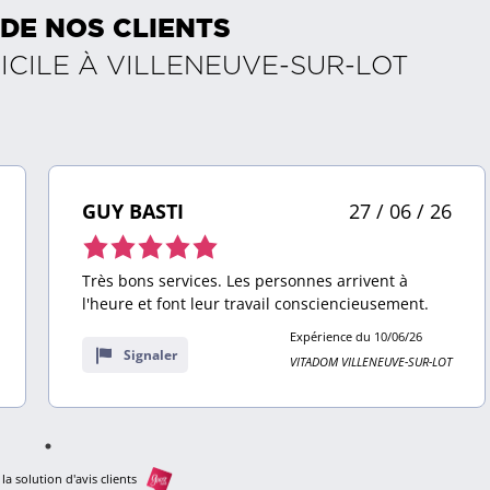
 DE NOS CLIENTS
ICILE À
VILLENEUVE-SUR-LOT
GUY BASTI
27 / 06 / 26
Note
de
Très bons services. Les personnes arrivent à
5,0
l'heure et font leur travail consciencieusement.
sur
Expérience du 10/06/26
10
Signaler
VITADOM VILLENEUVE-SUR-LOT
avis
la solution d'avis clients