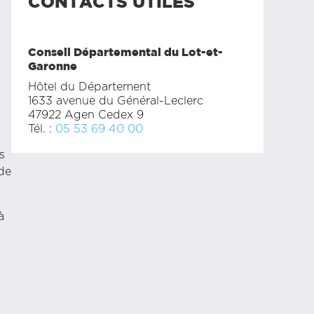
CONTACTS UTILES
Conseil Départemental du Lot-et-
Garonne
Hôtel du Département
1633 avenue du Général-Leclerc
47922 Agen Cedex 9
Tél. :
05 53 69 40 00
s
 de
à