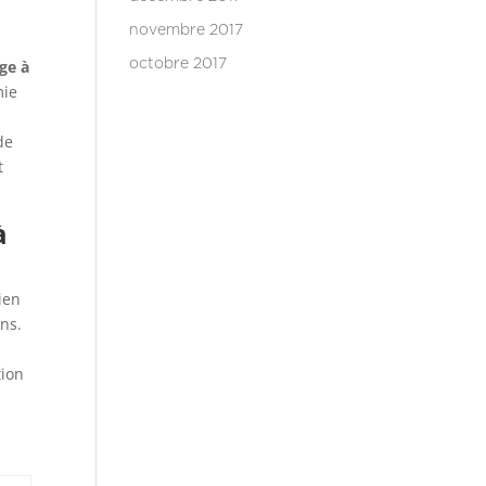
novembre 2017
ge à
octobre 2017
mie
de
t
à
Bien
ons.
tion