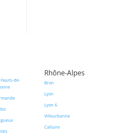
Rhône-Alpes
 Hauts-de-
Bron
ronne
Lyon
rmande
Lyon 6
doc
Villeurbanne
igueux
Calluire
ntes