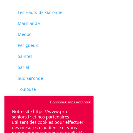
Les Hauts-de-Garonne
Marmande
Médoc
Perigueux
Saintes
Sarlat
Sud-Gironde
Toulouse
Tulle
Continuer sans accepter
Villeneuve-Sur-Lot
Notre site https://www.pro-
seniors.fr et nos partenaires
utilisent des cookies pour effectuer
des mesures d’audience et vous
proposer des contenus et publicités