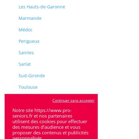
Les Hauts-de-Garonne
Marmande
Médoc
Perigueux
Saintes
Sarlat
Sud-Gironde
Toulouse
Tulle
Continuer sans accepter
Villeneuve-Sur-Lot
Notre site https://www.pro-
seniors.fr et nos partenaires
utilisent des cookies pour effectuer
des mesures d’audience et vous
proposer des contenus et publicités
personnalisés.