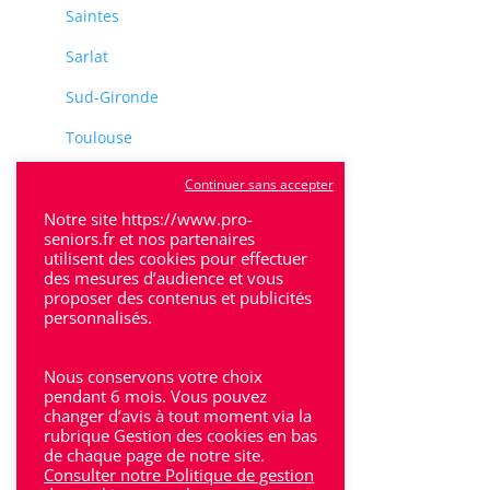
Saintes
Sarlat
Sud-Gironde
Toulouse
Tulle
Continuer sans accepter
Villeneuve-Sur-Lot
Notre site https://www.pro-
seniors.fr et nos partenaires
utilisent des cookies pour effectuer
des mesures d’audience et vous
proposer des contenus et publicités
personnalisés.
Rhône-Alpes
Nous conservons votre choix
Bron
pendant 6 mois. Vous pouvez
changer d’avis à tout moment via la
rubrique Gestion des cookies en bas
Lyon
de chaque page de notre site.
Consulter notre Politique de gestion
Lyon 6