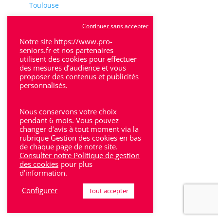
Toulouse
Tulle
Continuer sans accepter
Villeneuve-Sur-Lot
Notre site https://www.pro-
seniors.fr et nos partenaires
utilisent des cookies pour effectuer
des mesures d’audience et vous
proposer des contenus et publicités
personnalisés.
Rhône-Alpes
Nous conservons votre choix
Bron
pendant 6 mois. Vous pouvez
changer d’avis à tout moment via la
rubrique Gestion des cookies en bas
Lyon
de chaque page de notre site.
Consulter notre Politique de gestion
Lyon 6
des cookies
pour plus
d’information.
Villeurbanne
Configurer
Tout accepter
Calluire
Décines